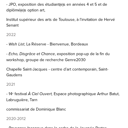
- JPO, exposition des ét
udiant(e)s en années 4 et 5 et de
diplômé(e)s option art,
Institut supérieur des arts de Toulouse, à l'invitation de Hervé
Senant
2022
, La Réserve - Bienvenue, Bordeaux
- Wish List
, exposition pop-up de la fin du
-
Echo, Disgrâce et Chance
workshop, groupe de recherche Genre2030
Chapelle Saint-Jacques - centre d’art contemporain, Saint-
Gaudens
2021
- 14ᵉ festival
Espace photographique Arthur Batut,
À Ciel Ouvert,
Labruguière, Tarn
commissariat de Dominique Blanc
2020-2012
-
dans le cadre de la
Journée Portes