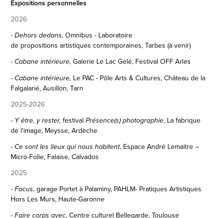
Expositions personnelles
2026
Omnibus -
Laboratoire
- Dehors dedans,
de
propositions artistiques contemporaines
, Tarbes
(à venir)
Galerie
Le Lac Gelé,
Festival
OFF Arles
- Cabane intérieure,
Le PAC - Pôle Arts & Cultures,
Château de la
- Cabane intérieure,
Falgalarié, Ausillon, Tarn
2025-2026
-
festival
,
La fabrique
Y être
, y rester
,
Présence(s) photographie
de l'image
, Meysse, Ardèche
,
Espace André Lemaitre –
- Ce sont les
lieux qui nous habitent
Micro-Folie, Falaise, Calvados
2025
, garage Portet à Palaminy, PAHLM- P
ratiques A
rtistiques
-
Focus
Hors Les Murs, Haute-Garonne
, Centre culturel Bellegarde, Toulouse
-
Faire corps avec