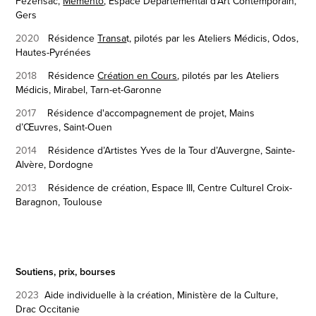
Fezensac
,
Memento
, Espace Départemental d'Art Contemporain,
Gers
2020
Résidence
Transa
t, pilotés par les Ateliers Médicis, Odos,
Hautes-Pyrénées
2018
Résidence
Création en Cours
, pilotés par les Ateliers
Médicis, Mirabel, Tarn-et-Garonne
2017
Résidence d'accompagnement de projet, Mains
d’Œuvres, Saint-Ouen
2014
Résidence d’Artistes Yves de la Tour d’Auvergne, Sainte-
Alvère,
Dordogne
2013
Résidence de création, Espace III, Centre Culturel Croix-
Baragnon, Toulouse
Soutiens, prix, bourses
2023
Aide individuelle à la création,
Ministère de la Culture,
Drac Occitanie