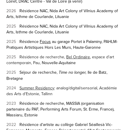
Loiret, DRAC Centre - Val de Loire (à venir)
2026
Résidence NAC, Nida Art Colony of Vilnius Academy of
Arts, Isthme de Courlande, Lituanie
2025
Résidence NAC, Nida Art Colony of Vilnius Academy of
Arts, Isthme de Courlande, Lituanie
2025
Résidence
Focus
au garage Portet à Palaminy,
PAHLM-
Pratiques Artistiques Hors Les Murs
, Haute-Garonne
2025
Résidence de recherche,
Bel Ordinaire
, espace d'art
contemporain, Pau,
Nouvelle-Aquitaine
2025
Séjour de recherche,
Ile de Batz,
Time no longer,
Bretagne
2024
Summer Residency
: analog/digital/sensorial, Académie
des Arts d'Estonie, Tallinn
2023
Résidence de recherche, MASSIA (organisation
partenaire du PAF, Performing Arts Forum, St. Erme, France),
Massiaru, Estonie
2022
Résidence d'artiste au collège Gabriel Séailles
à Vic-