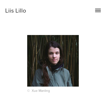
Liis Lillo
© Xue Manling