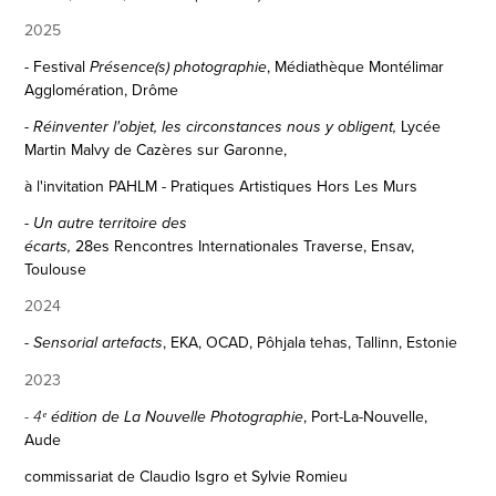
2025
-
F
estival
,
Médiathèque Montélimar
Présence(s) photographie
Agglomération
, D
rôme
Lycée
-
Réinventer l'objet, les circonstances nous y obligent,
Martin Malvy de Cazères sur Garonne
,
à l'invitation PAHLM - Pratiques Artistiques Hors Les Murs
​​​​​
- Un autre territoire des
28es Rencontres Internationales Traverse, Ensav,
écarts,
Toulouse
2024
,
EKA, OCAD, Pôhjala tehas, Tallinn, Estonie
- Sensorial artefacts
2023
, Port-La-Nouvelle,
- 4ᵉ
édition de
La Nouvelle Photographie
Aude
commissariat de Claudio Isgro et Sylvie Romieu