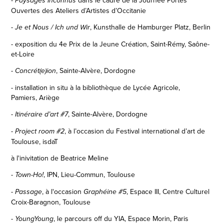
Paysages Inconnus
Ouvertes des Ateliers d’Artistes d’Occitanie
, Kunsthalle de Hamburger Platz, Berlin
- Je et Nous / Ich und Wir
-
exposition du 4e Prix de la Jeune Création, Saint-Rémy, Saône-
et-Loire
, Sainte-Alvère, Dordogne
- Concrét(e)ion
- installation in situ à la bibliothèque de Lycée Agricole,
Pamiers,
Ariège
, Sainte-Alvère, Dordogne
- Itinéraire d’art #7
, à l’occasion du Festival international d’art de
- Project room #2
Toulouse, isdaT
à l'inivitation de Beatrice Meline
, IPN, Lieu-Commun, Toulouse
- Town-Ho!
, à l'occasion
, Espace III, Centre Culturel
- Passage
Graphéine #5
Croix-Baragnon, Toulouse
, le parcours off du YIA, Espace Morin, Paris
- YoungYoung