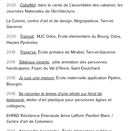
2020
dans le carde de L’assemblée des cabanes, les
CabaNid,
Journées Nationales de l’Architecture,
La Cuisine, centre d’art et de design, Nègrepelisse, Tarn-et-
Garonne
2020
,
MJC Odos, École élémentaire du Bourg, Odos,
Transat
Hautes-Pyrénées
2018
,
École primaire de Mirabel, Tarn-et-Garonne
Traverse
2018
,
pôle animation des personnes
Tableaux vivants
handicapées, Foyer du Val d’Yèvre, Saint-Doulchard
2018
,
École maternelle application Pijolins,
Je suis une maison
Bourges
2018
Se raconter le temps d’une photo sur fond de
,
atelier d’art plastique pour personnes âgées et
tapisserie
collégiens,
EHPAD Résidence Émeraude Anne Laffont, Pavillon Blanc /
Centre d’art de Colomiers
2014
,
École élémentaire publique